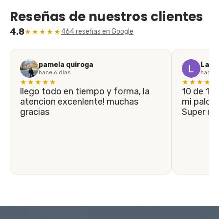
Reseñas de nuestros clientes
4.8
★★★★★
464 reseñas en Google
pamela quiroga
Laila
hace 6 días
hace 1
★★★★★
★★★★★
llego todo en tiempo y forma, la
10 de 10! En menos de 5 días llegó
atencion excenlente! muchas
mi palo n
gracias
Super r