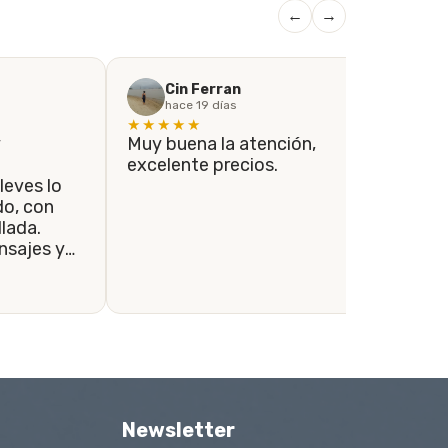
←
→
Cin Ferran
hace 19 días
★★★★★
★
y
Muy buena la atención,
Si
excelente precios.
co
leves lo
el
con
co
lada.
lo
sajes y
re
ondidos a
se tomaron
envío se
le.
Newsletter