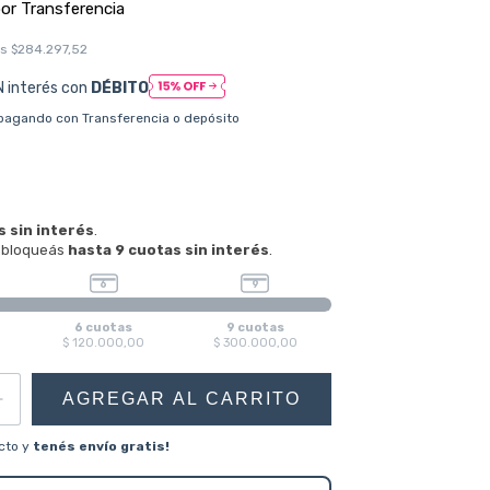
os
$284.297,52
N interés con
DÉBITO
pagando con Transferencia o depósito
cto y
tenés envío gratis!