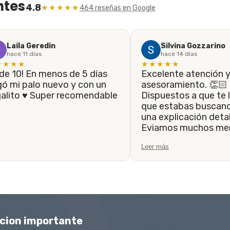
ntes
4.8
★★★★★
464 reseñas en Google
Laila Geredin
Silvina Gozzarino
hace 11 días
hace 14 días
★★★★
★★★★★
Excelente atención 
gó mi palo nuevo y con un
asesoramiento. 👏🏻
galito ♥️ Super recomendable
Dispuestos a que te l
que estabas buscando, 
una explicación detal
Eviamos muchos men
siempre fueron resp
Leer más
la brevedad. Hasta 
el trabajo de que el 
realice lo antes posib
Muchas gracias.
cion importante