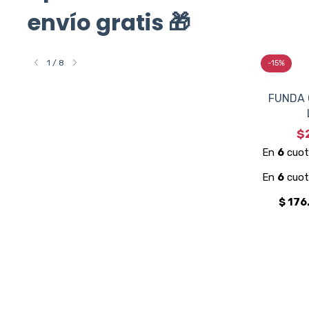
envío gratis 🎁
1
/
8
-
15
%
FUNDA OSAKA PRO TOUR STICKBAG
FUNDA 
LARGE PINENEEDLE
$310.000
$