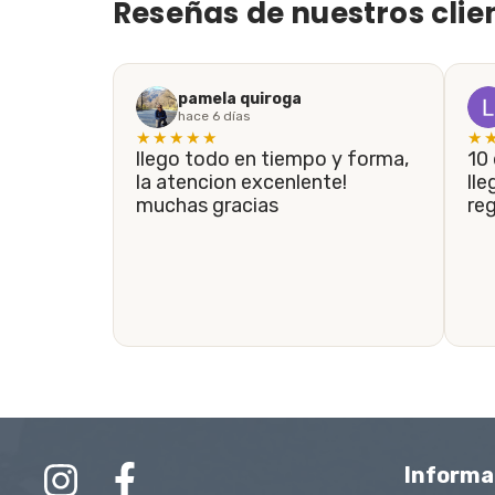
Reseñas de nuestros clie
pamela quiroga
hace 6 días
★★★★★
★
llego todo en tiempo y forma,
10 de 10! En menos de 5 días
la atencion excenlente!
lle
muchas gracias
re
Informa