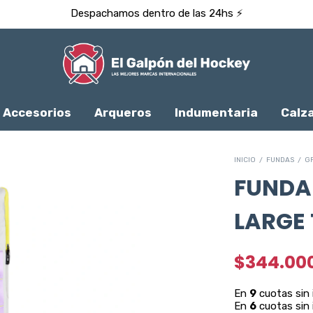
Despachamos dentro de las 24hs ⚡️
Accesorios
Arqueros
Indumentaria
Calz
INICIO
/
FUNDAS
/
G
FUNDA 
LARGE
$344.00