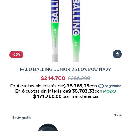
-
25
%
PALO BALLING JUNIOR 25 LOWBOW NAVY
$214.700
$286.200
1
/
4
Envío gratis