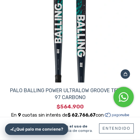
PALO BALLING POWER ULTRALOW GROOVE TEPHRA
97 CARBONO
$564.900
Al navegar por este sitio
aceptás el uso de
ENTENDIDO
🏑
¿Qué palo me conviene?
cookies
para agilizar tu experiencia de compra.