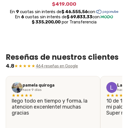
$419.000
Reseñas de nuestros clientes
4.8
★★★★★
464 reseñas en Google
pamela quiroga
Laila
hace 9 días
hace 1
★★★★★
★★★★★
llego todo en tiempo y forma, la
10 de 10! En menos de 5 días llegó
atencion excenlente! muchas
mi palo n
gracias
Super r