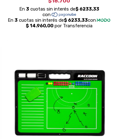
$18.700