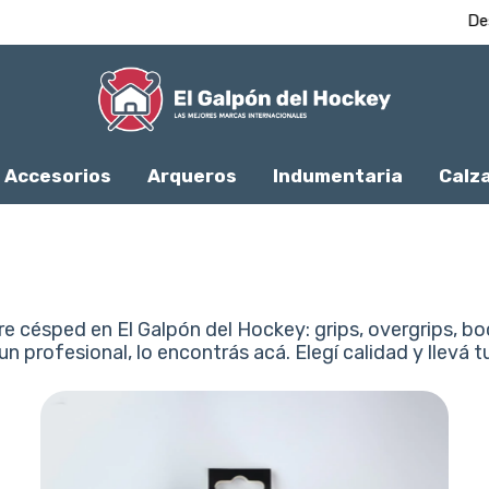
Despachamos dentro de las 24hs ⚡️
Accesorios
Arqueros
Indumentaria
Calz
e césped en El Galpón del Hockey: grips, overgrips, b
 profesional, lo encontrás acá. Elegí calidad y llevá tu