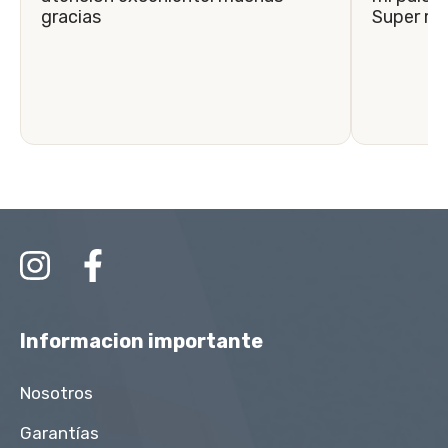
gracias
Super r
Informacion importante
Nosotros
Garantías