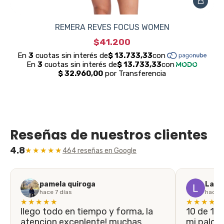
REMERA REVES FOCUS WOMEN
$41.200
Reseñas de nuestros clientes
4.8
★★★★★
464 reseñas en Google
pamela quiroga
Laila
hace 7 días
hace 1
★★★★★
★★★★★
llego todo en tiempo y forma, la
10 de 10! En menos de 5 días llegó
atencion excenlente! muchas
mi palo n