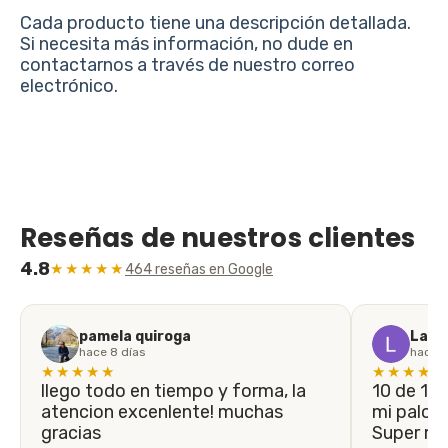
Cada producto tiene una descripción detallada.
Si necesita más información, no dude en
contactarnos a través de nuestro correo
electrónico.
Reseñas de nuestros clientes
4.8
★★★★★
464 reseñas en Google
pamela quiroga
Laila
hace 8 días
hace 1
★★★★★
★★★★★
llego todo en tiempo y forma, la
10 de 10! En menos de 5 días llegó
atencion excenlente! muchas
mi palo n
gracias
Super r