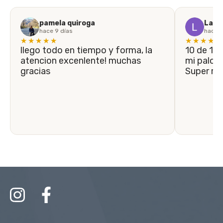
pamela quiroga
Laila
hace 9 días
hace 1
★★★★★
★★★★★
llego todo en tiempo y forma, la
10 de 10! En menos de 5 días llegó
atencion excenlente! muchas
mi palo n
gracias
Super r