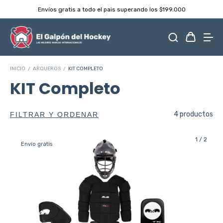
Despachamos dentro de las 24hs ⚡️
INICIO
/
ARQUEROS
/
KIT COMPLETO
KIT Completo
4 productos
FILTRAR Y ORDENAR
1
/
2
Envío gratis