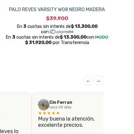
PALO REVES VARSITY W08 NEGRO MADERA
$39.900
←
→
Cin Ferran
hace 20 días
★★★★★
★
y
Muy buena la atención,
Si
excelente precios.
co
leves lo
el