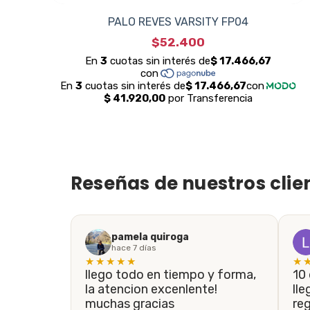
PALO REVES VARSITY FP04
$52.400
Reseñas de nuestros clie
pamela quiroga
hace 7 días
★★★★★
★
llego todo en tiempo y forma,
10 de 10! En menos de 5 días
la atencion excenlente!
lle
muchas gracias
re