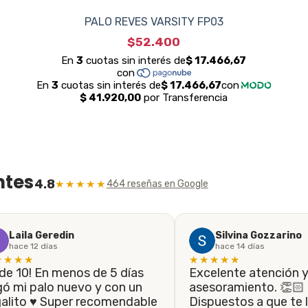
PALO REVES VARSITY FP03
$52.400
ntes
4.8
★★★★★
464 reseñas en Google
Laila Geredin
Silvina Gozzarino
hace 12 días
hace 14 días
★★★★
★★★★★
Excelente atención 
gó mi palo nuevo y con un
asesoramiento. 👏🏻
galito ♥️ Super recomendable
Dispuestos a que te l