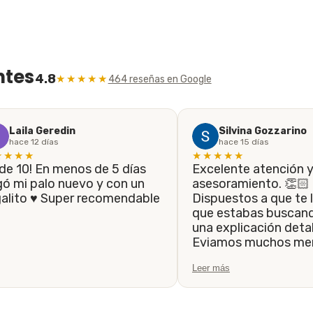
ntes
4.8
★★★★★
464 reseñas en Google
Laila Geredin
Silvina Gozzarino
hace 12 días
hace 15 días
★★★★
★★★★★
Excelente atención 
gó mi palo nuevo y con un
asesoramiento. 👏🏻
galito ♥️ Super recomendable
Dispuestos a que te l
que estabas buscando, 
una explicación detal
Eviamos muchos men
siempre fueron resp
Leer más
la brevedad. Hasta 
el trabajo de que el 
realice lo antes posib