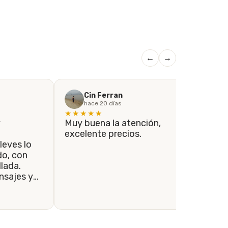
←
→
Cin Ferran
hace 20 días
★★★★★
★
y
Muy buena la atención,
Si
excelente precios.
co
leves lo
el
con
co
lada.
lo
sajes y
re
ondidos a
se tomaron
envío se
le.