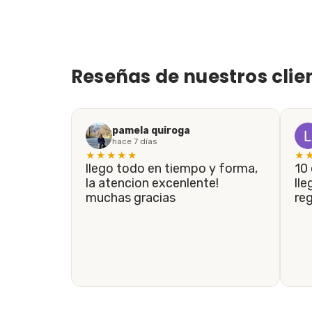
Reseñas de nuestros clie
pamela quiroga
hace 7 días
★★★★★
★
llego todo en tiempo y forma,
10 de 10! En menos de 5 días
la atencion excenlente!
lle
muchas gracias
re