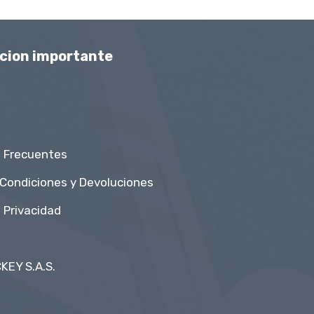
Muchas gracias.
cion importante
 Frecuentes
 Condiciones y Devoluciones
e Privacidad
KEY S.A.S.