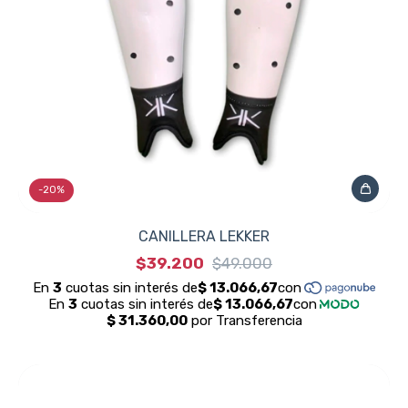
-
20
%
CANILLERA LEKKER
$39.200
$49.000