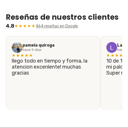
Reseñas de nuestros clientes
4.8
★★★★★
464 reseñas en Google
pamela quiroga
Laila
hace 9 días
hace 1
★★★★★
★★★★★
llego todo en tiempo y forma, la
10 de 10! En menos de 5 días llegó
atencion excenlente! muchas
mi palo n
gracias
Super r