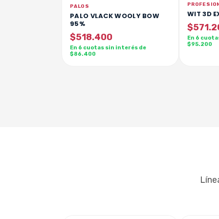
PROFESIO
PALOS
WIT 3D E
PALO VLACK WOOLY BOW
95%
$571.2
$518.400
En 6 cuota
$95.200
En 6 cuotas sin interés de
$86.400
Líne