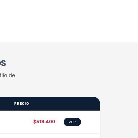
OS
tilo de
PRECIO
$518.400
VER