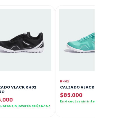
RH02
ZADO VLACK RH02
CALZADO VLACK RH02 AQUA
RO
$85.000
.000
En 6 cuotas sin interés de $14.167
cuotas sin interés de $14.167