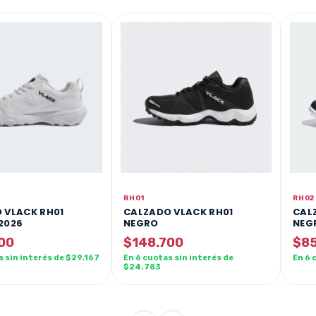
RH01
RH02
 VLACK RH01
CALZADO VLACK RH01
CAL
2026
NEGRO
NEG
00
$148.700
$85
s sin interés de $29.167
En 6 cuotas sin interés de
En 6 
$24.783