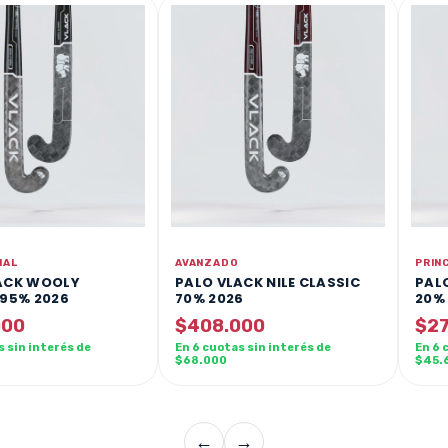
AVANZADO
PRIN
NAL
PALO VLACK NILE CLASSIC
PAL
ACK WOOLY
70% 2026
20%
 95% 2026
$408.000
$27
000
En 6 cuotas sin interés de
En 6 
s sin interés de
$68.000
$45.
←
→