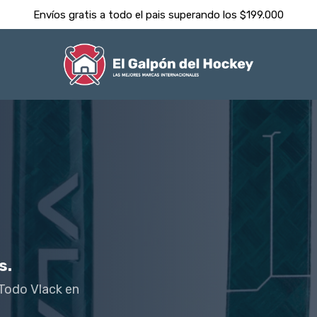
Despachamos dentro de las 24hs ⚡️
s.
 Todo Vlack en