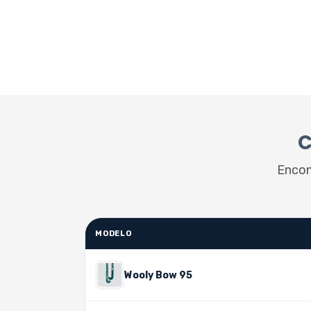
C
Encont
MODELO
Wooly Bow 95