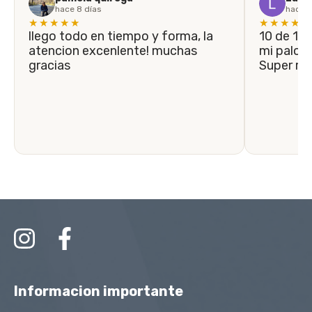
hace 8 días
hace 1
★★★★★
★★★★★
llego todo en tiempo y forma, la
10 de 10! En menos de 5 días llegó
atencion excenlente! muchas
mi palo n
gracias
Super r
Informacion importante