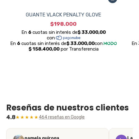
GUANTE VLACK PENALTY GLOVE
$198.000
Reseñas de nuestros clientes
4.8
★★★★★
464 reseñas en Google
pamela quiroga
Laila