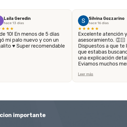
Laila Geredin
Silvina Gozzarino
hace 13 días
hace 16 días
★★★★
★★★★★
Excelente atención 
gó mi palo nuevo y con un
asesoramiento. 👏🏻
galito ♥️ Super recomendable
Dispuestos a que te l
que estabas buscando, 
una explicación detal
Eviamos muchos men
siempre fueron resp
Leer más
la brevedad. Hasta 
el trabajo de que el 
realice lo antes posib
Muchas gracias.
cion importante