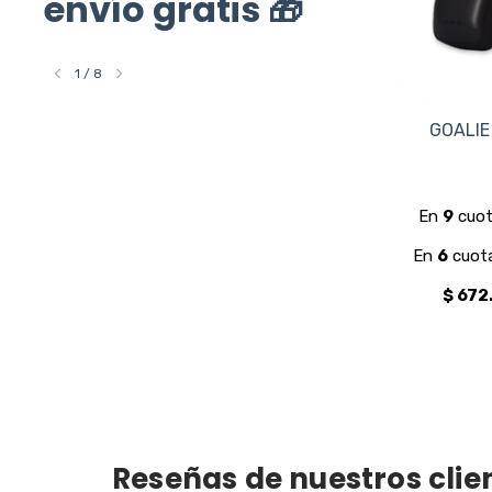
envío gratis 🎁
1
/
8
KICKERS TK2
GOALIE
$520.000
Reseñas de nuestros clie