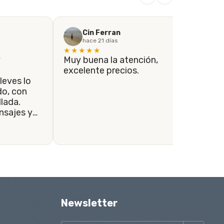
Cin Ferran
hace 21 días
★★★★★
★
y
Muy buena la atención,
Si
excelente precios.
co
leves lo
el
con
co
lada.
lo
sajes y
re
ondidos a
se tomaron
envío se
le.
Newsletter