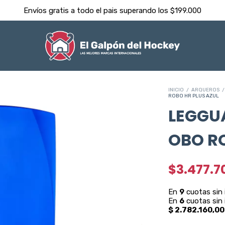
Despachamos dentro de las 24hs ⚡️
INICIO
/
ARQUEROS
/
ROBO HR PLUS AZUL
LEGGU
OBO RO
$3.477.7