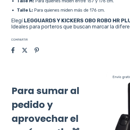
Talle M:
Para quienes miden entre 157 y 176 cm.
Talle L:
Para quienes miden más de 176 cm.
Elegí
LEGGUARDS Y KICKERS OBO ROBO HR PL
Ideales para porteros que buscan marcar la difer
COMPARTIR
Envío gratis
Envío grati
Para sumar al
pedido y
aprovechar el