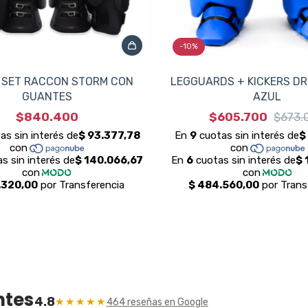
-
10
%
 SET RACCON STORM CON
LEGGUARDS + KICKERS DR
GUANTES
AZUL
$840.400
$605.700
$673.
ntes
4.8
★★★★★
464 reseñas en Google