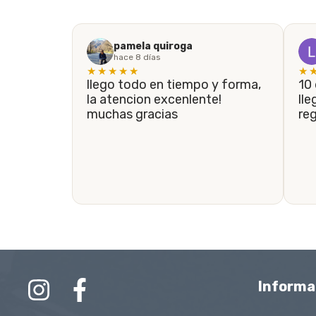
pamela quiroga
hace 8 días
★★★★★
★
llego todo en tiempo y forma,
10 de 10! En menos de 5 días
la atencion excenlente!
lle
muchas gracias
re
Informa