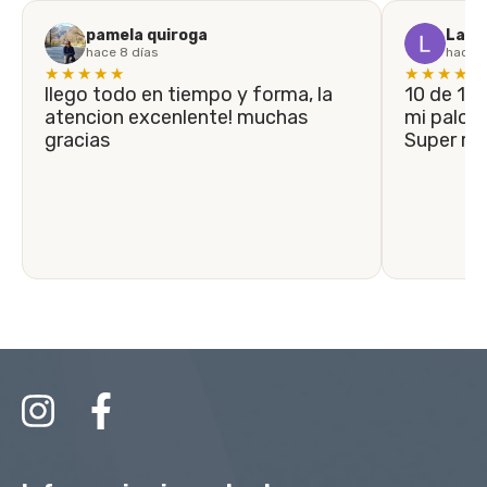
pamela quiroga
Laila
hace 8 días
hace 1
★★★★★
★★★★★
llego todo en tiempo y forma, la
10 de 10! En menos de 5 días llegó
atencion excenlente! muchas
mi palo n
gracias
Super r