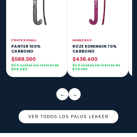
PROFESIONAL
AVANZADO
A
PANTER 100%
ROZE KONINGIN 70%
V
CARBONO
CARBONO
$
$588.500
$438.600
E
$
En 6 cuotas sin interés de
En 6 cuotas sin interés de
$98.083
$73.100
←
→
VER TODOS LOS PALOS LEKKER