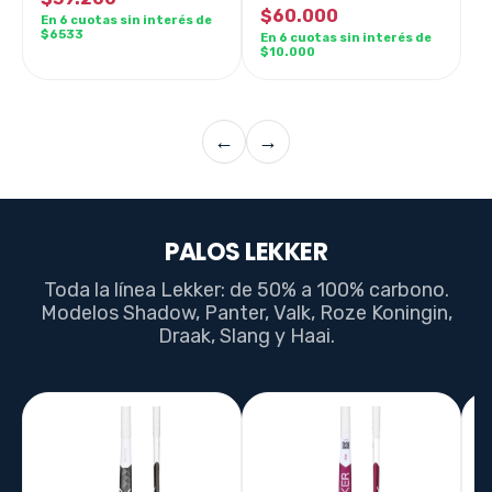
$60.000
En 6 cuotas sin interés de
$6533
En 6 cuotas sin interés de
$10.000
←
→
PALOS LEKKER
Toda la línea Lekker: de 50% a 100% carbono.
Modelos Shadow, Panter, Valk, Roze Koningin,
Draak, Slang y Haai.