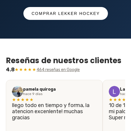
COMPRAR LEKKER HOCKEY
Reseñas de nuestros clientes
4.8
★★★★★
464 reseñas en Google
pamela quiroga
Laila
hace 9 días
hace 1
★★★★★
★★★★★
llego todo en tiempo y forma, la
10 de 10! En menos de 5 días llegó
atencion excenlente! muchas
mi palo n
gracias
Super r