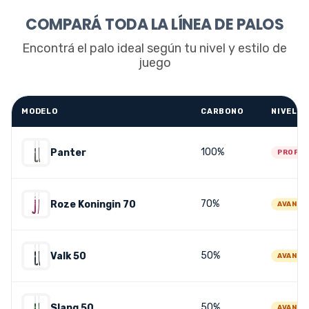
COMPARÁ TODA LA LÍNEA DE PALOS
Encontrá el palo ideal según tu nivel y estilo de
juego
MODELO
CARBONO
NIVEL
100%
Panter
PROFES
70%
Roze Koningin 70
AVANZA
50%
Valk 50
AVANZA
50%
Slang 50
AVANZA