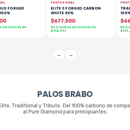
NAL
PROFESIONAL
PROF
GOLD FORGED
ELITE 3 FORGED CARBON
TRA
100%
WHITE 90%
100
900
$677.500
$66
s sin interés de
En 6 cuotas sin interés de
En 6 
$112.917
$111
←
→
PALOS BRABO
Elite, Traditional y Tribute. Del 100% carbono de comp
al Pure Diamond para principiantes.