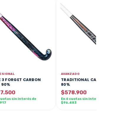
ESIONAL
AVANZADO
E 3 FORGET CARBON
TRADITIONAL CARBO ELB
K 90%
80%
7.500
$578.900
cuotas sin interés de
En 6 cuotas sin interés de
.917
$96.483