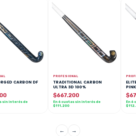
NAL
PROFESIONAL
PROF
FORGED CARBON DF
TRADITIONAL CARBON
ELIT
ULTRA 3D 100%
PIN
900
$667.200
$67
s sin interés de
En 6 cuotas sin interés de
En 6 
$111.200
$112
←
→