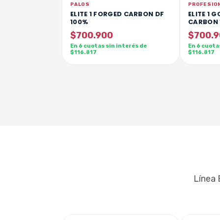
PALOS
PROFESIO
ELITE 1 FORGED CARBON DF
ELITE 1 
100%
CARBON 
$700.900
$700.
En 6 cuotas sin interés de
En 6 cuota
$116.817
$116.817
Línea 