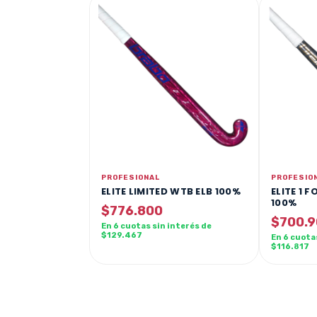
PROFESIONAL
PROFESIO
ELITE LIMITED WTB ELB 100%
ELITE 1 
100%
$776.800
$700.
En 6 cuotas sin interés de
$129.467
En 6 cuota
$116.817