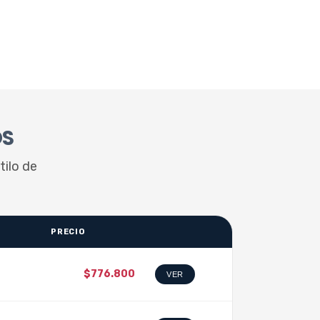
OS
tilo de
PRECIO
$776.800
VER