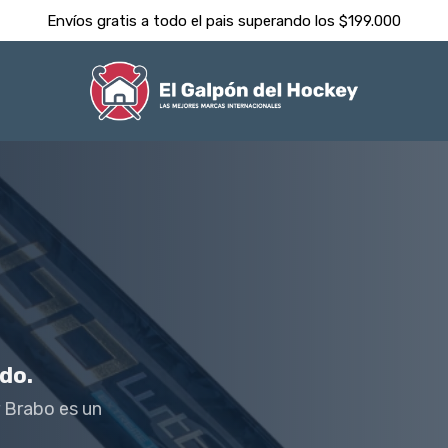
Despachamos dentro de las 24hs ⚡️
do.
r Brabo es un