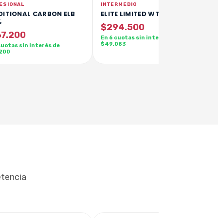
ESIONAL
INTERMEDIO
DITIONAL CARBON ELB
ELITE LIMITED WTB LB 40%
%
$294.500
7.200
En 6 cuotas sin interés de
$49.083
cuotas sin interés de
.200
etencia