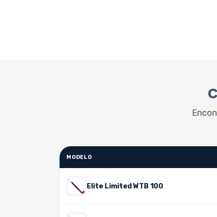
C
Encont
MODELO
Elite Limited WTB 100