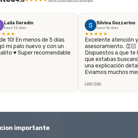
Laila Geredin
Silvina Gozzarino
hace 13 días
hace 16 días
★★★★
★★★★★
Excelente atención 
gó mi palo nuevo y con un
asesoramiento. 👏🏻
galito ♥️ Super recomendable
Dispuestos a que te l
que estabas buscando, 
una explicación detal
Eviamos muchos men
siempre fueron resp
Leer más
la brevedad. Hasta 
el trabajo de que el 
realice lo antes posib
Muchas gracias.
cion importante