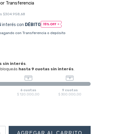
os
$304.958,68
N interés con
DÉBITO
pagando con Transferencia o depósito