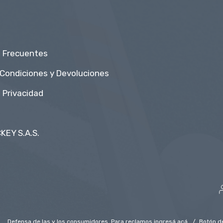
 Frecuentes
 Condiciones y Devoluciones
e Privacidad
KEY S.A.S.
.
Defensa de las y los consumidores. Para reclamos
ingresá acá.
/
Botón d