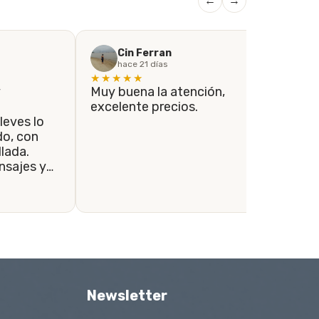
←
→
Cin Ferran
hace 21 días
★★★★★
★
y
Muy buena la atención,
Si
excelente precios.
co
leves lo
el
con
co
lada.
lo
sajes y
re
ondidos a
se tomaron
envío se
le.
Newsletter