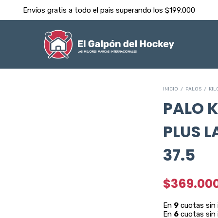
Despachamos dentro de las 24hs ⚡️
INICIO
/
PALOS
/
KIL
PALO K
PLUS 
37.5
$369.00