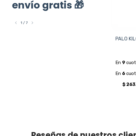
envío gratis 🎁
1
/
7
PALO KILCA 100 CARBON PLUS
PALO KI
EXTREME LATE BOW 37.5
$369.000
Reseñas de nuestros clie