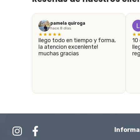
pamela quiroga
hace 8 días
★★★★★
★
llego todo en tiempo y forma,
10 de 10! En menos de 5 días
la atencion excenlente!
lle
muchas gracias
re
Informa