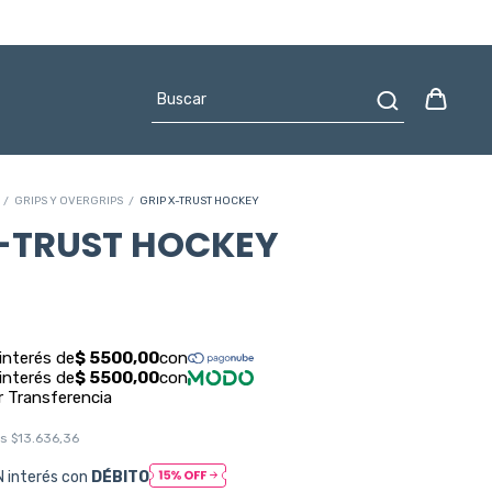
/
GRIPS Y OVERGRIPS
/
GRIP X-TRUST HOCKEY
X-TRUST HOCKEY
os
$13.636,36
N interés con
DÉBITO