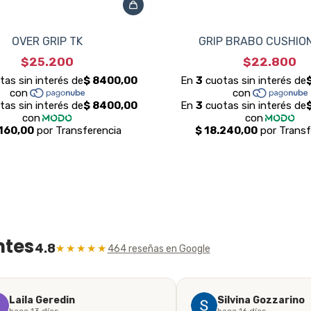
OVER GRIP TK
GRIP BRABO CUSHION
$25.200
$22.800
ntes
4.8
★★★★★
464 reseñas en Google
Laila Geredin
Silvina Gozzarino