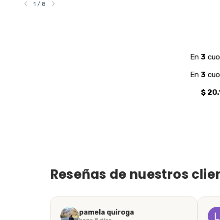
1
/
8
GRIP RACCOON THERMO
$19.600
Reseñas de nuestros clie
pamela quiroga