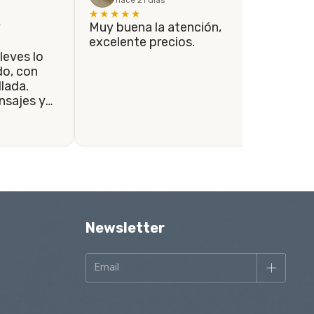
hace 21 días
★★★★★
★
y
Muy buena la atención,
Si
excelente precios.
co
leves lo
el
con
co
lada.
lo
sajes y
re
ondidos a
se tomaron
envío se
le.
Newsletter