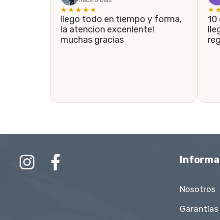
hace 8 días
★★★★★
★
llego todo en tiempo y forma,
10 de 10! En menos de 5 días
la atencion excenlente!
lle
muchas gracias
re
Informa
Nosotros
Garantías