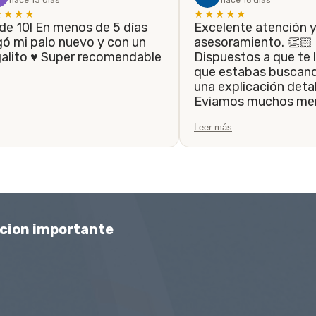
hace 13 días
hace 16 días
★★★★
★★★★★
Excelente atención 
gó mi palo nuevo y con un
asesoramiento. 👏🏻
galito ♥️ Super recomendable
Dispuestos a que te l
que estabas buscando, 
una explicación detal
Eviamos muchos men
siempre fueron resp
Leer más
la brevedad. Hasta 
el trabajo de que el 
realice lo antes posib
Muchas gracias.
cion importante