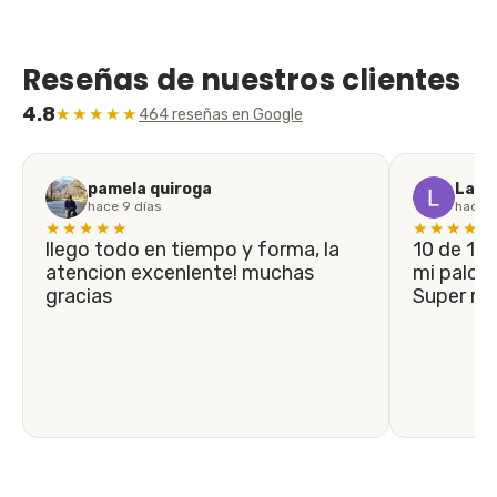
Reseñas de nuestros clientes
4.8
★★★★★
464 reseñas en Google
pamela quiroga
Laila
hace 9 días
hace 1
★★★★★
★★★★★
llego todo en tiempo y forma, la
10 de 10! En menos de 5 días llegó
atencion excenlente! muchas
mi palo n
gracias
Super r