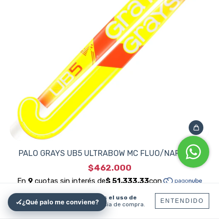
PALO GRAYS UB5 ULTRABOW MC FLUO/NARANJA
$462.000
Al navegar por este sitio
aceptás el uso de
ENTENDIDO
🏑
¿Qué palo me conviene?
cookies
para agilizar tu experiencia de compra.